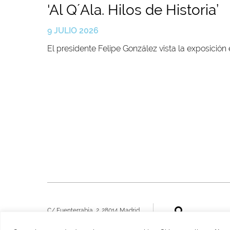
'Al Q´Ala. Hilos de Historia’
9 JULIO 2026
El presidente Felipe González vista la exposición 
C/ Fuenterrabía, 2. 28014 Madrid
​T. 915134945
VER MAPA
info@fundacionfelipegonzalez.org