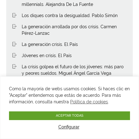
millennials. Alejandra De La Fuente
Los diques contra la desigualdad. Pablo Simón
La generación arrollada por dos crisis. Carmen
Pérez-Lanzac
La generación crisis. El País
Jóvenes en crisis. El País
La crisis golpea el futuro de los jóvenes: más paro
y peores sueldos. Miguel Ángel García Vega
Los trabajadores jóvenes frente las consecuencias
Como la mayoría de webs usamos cookies. Si haces clic en
económicas de la crisis Covid-19. OIT
"Aceptar" entendemos que estás de acuerdo. Para más
información, consulta nuestra
Política de cookies
.
Millennials, recessions and Covid-19. Andrew Van
Dam
ACEPTAR TODAS
Southern European millennials suffer two crisis by
their mid-30s. The Economist
Configurar
Covid-19: three reasons why millennials may face