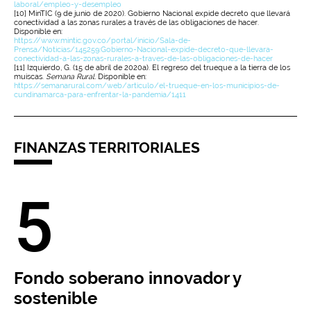
laboral/empleo-y-desempleo
[10] MinTIC (9 de junio de 2020). Gobierno Nacional expide decreto que llevará
conectividad a las zonas rurales a través de las obligaciones de hacer.
Disponible en:
https://www.mintic.gov.co/portal/inicio/Sala-de-
Prensa/Noticias/145259:Gobierno-Nacional-expide-decreto-que-llevara-
conectividad-a-las-zonas-rurales-a-traves-de-las-obligaciones-de-hacer
[11] Izquierdo, G. (15 de abril de 2020a). El regreso del trueque a la tierra de los
muiscas.
Semana Rural.
Disponible en:
https://semanarural.com/web/articulo/el-trueque-en-los-municipios-de-
cundinamarca-para-enfrentar-la-pandemia/1411
FINANZAS TERRITORIALES
5
Fondo soberano innovador y
sostenible