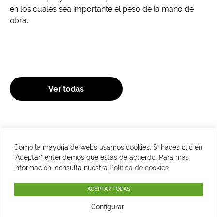
en los cuales sea importante el peso de la mano de
obra.
Ver todas
Como la mayoría de webs usamos cookies. Si haces clic en
"Aceptar" entendemos que estás de acuerdo. Para más
C/ Fuenterrabía, 2. 28014 Madrid
información, consulta nuestra
Política de cookies
.
​T. 915134945
VER MAPA
info@fundacionfelipegonzalez.org
ACEPTAR TODAS
Configurar
Aviso legal
Política de privacidad
Cookies