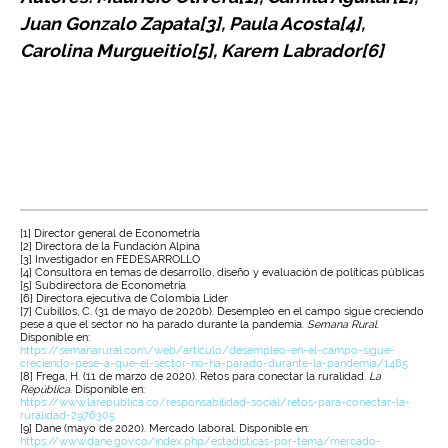
Juan Gonzalo Zapata[3], Paula Acosta[4],
Carolina Murgueitio[5], Karem Labrador[6]
[1] Director general de Econometría
[2] Directora de la Fundación Alpina
[3] Investigador en FEDESARROLLO
[4] Consultora en temas de desarrollo, diseño y evaluación de políticas públicas
[5] Subdirectora de Econometría
[6] Directora ejecutiva de Colombia Líder
[7] Cubillos, C. (31 de mayo de 2020b). Desempleo en el campo sigue creciendo
pese a que el sector no ha parado durante la pandemia.
Semana Rural
.
Disponible en:
https://semanarural.com/web/articulo/desempleo-en-el-campo-sigue-
creciendo-pese-a-que-el-sector-no-ha-parado-durante-la-pandemia/1465
[8] Frega, H. (11 de marzo de 2020). Retos para conectar la ruralidad.
La
República
. Disponible en:
https://www.larepublica.co/responsabilidad-social/retos-para-conectar-la-
ruralidad-2976305
[9] Dane (mayo de 2020). Mercado laboral. Disponible en:
https://www.dane.gov.co/index.php/estadisticas-por-tema/mercado-