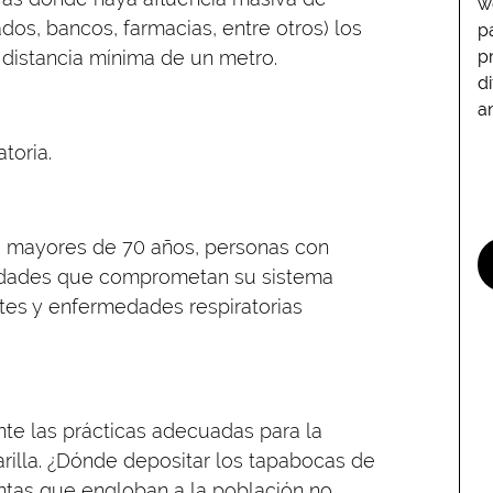
w
s, bancos, farmacias, entre otros) los
p
distancia mínima de un metro.
p
d
a
toria.
as mayores de 70 años, personas con
edades que comprometan su sistema
tes y enfermedades respiratorias
te las prácticas adecuadas para la
rilla. ¿Dónde depositar los tapabocas de
ntas que engloban a la población no