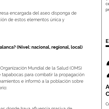
c
p
mpresa encargada del aseo disponga de
cción de estos elementos única y
E
lanca? (Nivel: nacional, regional, local)
a Organización Mundial de la Salud (OMS)
e tapabocas para combatir la propagación
neamientos e informó a la población sobre
A
rio:
C
áreas donde haya afluencia masiva de