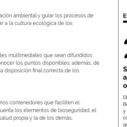
E
nación ambiental y guiar los procesos de
r a la cultura ecológica de los
iales multimediales que sean difundidos
nocer los puntos disponibles; además, de
S
 disposición final correcta de los
a
o
D
arios contenedores que faciliten el
B
cuenta los elementos de bioseguridad, el
y
 salud propia y la de los demás.
c
g