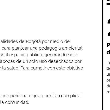
ocalidades de Bogotá por medio de
P
, para plantear una pedagogía ambiental
d
 y el espacio público, generando sitios
tapabocas de un solo uso desechados por
I
la salud. Para cumplir con este objetivo
d
u
o
d
r
es con perifoneo, que permitan cumplir el
n la comunidad.