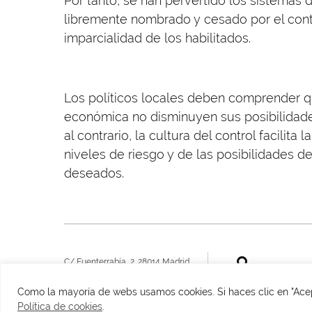
Por tanto, se han pervertido los sistemas 
libremente nombrado y cesado por el cont
imparcialidad de los habilitados.
Los políticos locales deben comprender que
económica no disminuyen sus posibilidade
al contrario, la cultura del control facilita
niveles de riesgo y de las posibilidades 
deseados.
C/ Fuenterrabía, 2. 28014 Madrid
​T. 915134945
VER MAPA
info@fundacionfelipegonzalez.org
Como la mayoría de webs usamos cookies. Si haces clic en "Ace
Política de cookies
.