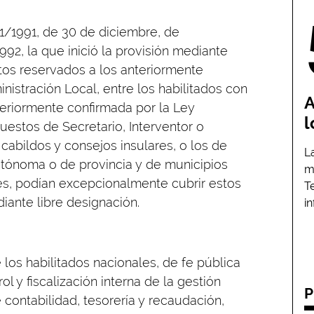
31/1991, de 30 de diciembre, de
92, la que inició la provisión mediante
tos reservados a los anteriormente
stración Local, entre los habilitados con
A
eriormente confirmada por la Ley
l
puestos de Secretario, Interventor o
 cabildos y consejos insulares, o los de
L
tónoma o de provincia y de municipios
m
tes, podían excepcionalmente cubrir estos
T
iante libre designación.
i
los habilitados nacionales, de fe pública
l y fiscalización interna de la gestión
P
contabilidad, tesorería y recaudación,