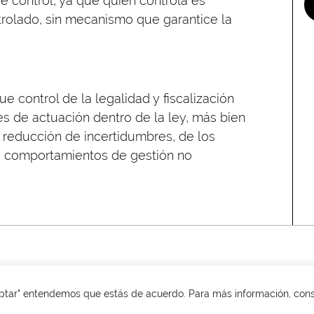
de control, ya que quien controla es
rolado, sin mecanismo que garantice la
 control de la legalidad y fiscalización
s de actuación dentro de la ley, más bien
 la reducción de incertidumbres, de los
de comportamientos de gestión no
ptar" entendemos que estás de acuerdo. Para más información, con