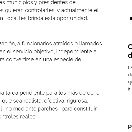
s municipios y presidentes de
s quieran controlarles, y actualmente el
n Local les brinda esta oportunidad.
zación, a funcionarios atraídos o llamados
C
 en el servicio objetivo, independiente e
d
ara convertirse en una especie de
L
d
q
i
una tarea pendiente para los más de ocho
ue sea realista, efectiva, rigurosa,
l -no mediante parches- para constituir
ntroles reales.
P