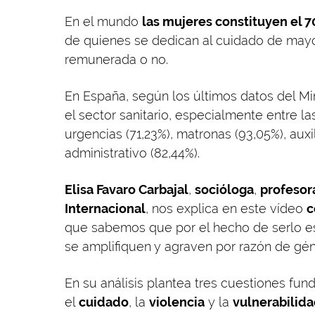
En el mundo
las mujeres constituyen el 7
de quienes se dedican al cuidado de may
remunerada o no.
En España, según los últimos datos del Mi
el sector sanitario, especialmente entre l
urgencias (71,23%), matronas (93,05%), auxi
administrativo (82,44%).
Elisa Favaro Carbajal
,
socióloga
,
profesora
Internacional
, nos explica en este vídeo
c
que sabemos que por el hecho de serlo es
se amplifiquen y agraven por razón de gén
En su análisis plantea tres cuestiones fu
el
cuidado
, la
violencia
y la
vulnerabilid