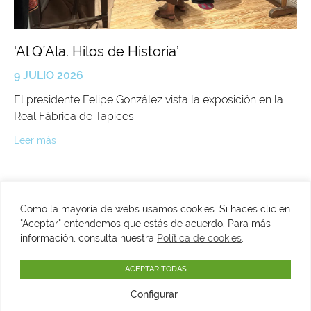
'Al Q´Ala. Hilos de Historia’
9 JULIO 2026
El presidente Felipe González vista la exposición en la
Real Fábrica de Tapices.
Leer más
Como la mayoría de webs usamos cookies. Si haces clic en
"Aceptar" entendemos que estás de acuerdo. Para más
C/ Fuenterrabía, 2. 28014 Madrid
información, consulta nuestra
Política de cookies
.
​T. 915134945
VER MAPA
info@fundacionfelipegonzalez.org
ACEPTAR TODAS
Configurar
Aviso legal
Política de privacidad
Cookies