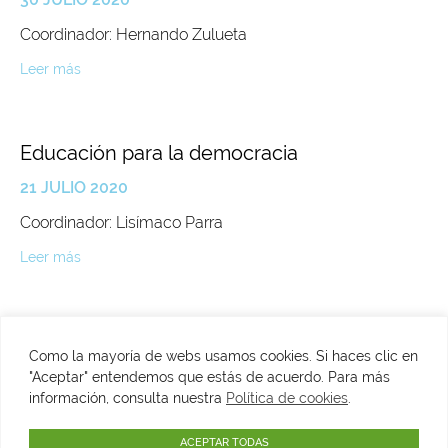
Coordinador: Hernando Zulueta
Leer más
Educación para la democracia
21 JULIO 2020
Coordinador: Lisímaco Parra
Leer más
Como la mayoría de webs usamos cookies. Si haces clic en
"Aceptar" entendemos que estás de acuerdo. Para más
C/ Fuenterrabía, 2. 28014 Madrid
información, consulta nuestra
Política de cookies
.
​T. 915134945
VER MAPA
info@fundacionfelipegonzalez.org
ACEPTAR TODAS