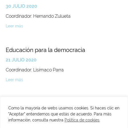
30 JULIO 2020
Coordinador: Hernando Zulueta
Leer más
Educación para la democracia
21 JULIO 2020
Coordinador: Lisímaco Parra
Leer más
Como la mayoría de webs usamos cookies. Si haces clic en
"Aceptar" entendemos que estás de acuerdo. Para más
C/ Fuenterrabía, 2. 28014 Madrid
información, consulta nuestra
Política de cookies
.
​T. 915134945
VER MAPA
info@fundacionfelipegonzalez.org