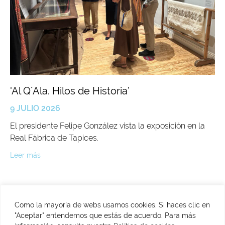
'Al Q´Ala. Hilos de Historia’
9 JULIO 2026
El presidente Felipe González vista la exposición en la
Real Fábrica de Tapices.
Leer más
Como la mayoría de webs usamos cookies. Si haces clic en
"Aceptar" entendemos que estás de acuerdo. Para más
C/ Fuenterrabía, 2. 28014 Madrid