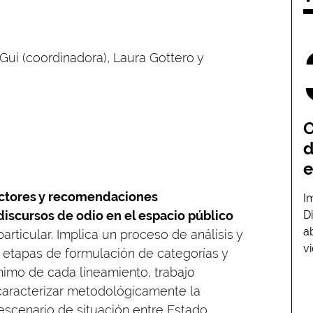
l Gui (coordinadora), Laura Gottero y
O
d
e
ectores y recomendaciones
I
discursos de odio en el espacio público
D
a
articular. Implica un proceso de análisis y
v
 etapas de formulación de categorías y
ínimo de cada lineamiento, trabajo
 caracterizar metodológicamente la
escenario de situación entre Estado,