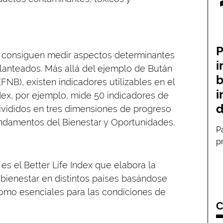
P
ue consiguen medir aspectos determinantes
i
lanteados. Más allá del ejemplo de Bután
b
(FNB), existen indicadores utilizables en el
i
dex, por ejemplo, mide 50 indicadores de
d
ivididos en tres dimensiones de progreso
ndamentos del Bienestar y Oportunidades.
P
p
es el Better Life Index que elabora la
bienestar en distintos países basándose
como esenciales para las condiciones de
C