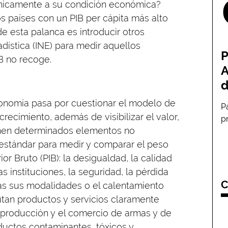
únicamente a su condición económica?
s países con un PIB per cápita más alto
e esta palanca es introducir otros
adística (INE) para medir aquellos
P
B no recoge.
A
d
conomía pasa por cuestionar el modelo de
P
ecimiento, además de visibilizar el valor,
p
enen determinados elementos no
estándar para medir y comparar el peso
or Bruto (PIB): la desigualdad, la calidad
as instituciones, la seguridad, la pérdida
C
das sus modalidades o el calentamiento
utan productos y servicios claramente
la producción y el comercio de armas y de
ductos contaminantes, tóxicos y