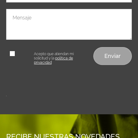
Mensaje
Acepto que
Acepto que atiendan mi
atiendan mi
solicitud y la
política de
solicitud
privacidad
Alternative:
RECIBE NUESTRAS NOVEDADES