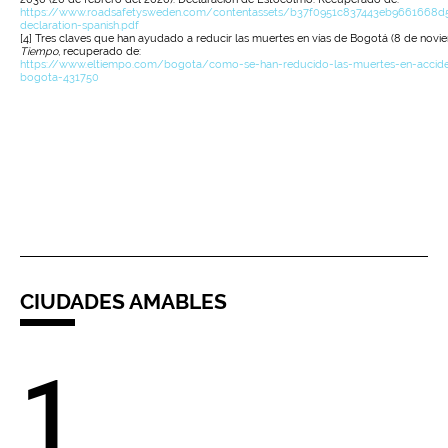
https://www.roadsafetysweden.com/contentassets/b37f0951c837443eb9661668d
declaration-spanish.pdf
[4] Tres claves que han ayudado a reducir las muertes en vías de Bogotá (8 de novi
Tiempo
, recuperado de:
https://www.eltiempo.com/bogota/como-se-han-reducido-las-muertes-en-acciden
bogota-431750
CIUDADES AMABLES
1