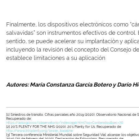
Finalmente, los dispositivos electrónicos como “c
salvavidas” son instrumentos efectivos de control.
sentido, se puede acelerar su implantación y aplic
incluyendo la revisión del concepto del Consejo d
establece limitaciones a su aplicación
Autores: María Constanza García Botero y Darío Hi
[1] Siniestros de tránsito. Cifras parciales año 2019 (2020). Observatorio Nacional de 
Recuperado de:
https://ansv.gov.co/observatorio/indexc990.html?op=Contenidos&sec=76
[2] 20’S PLENTY FOR THE NHS (2020). 20’s Plenty for Us. Recuperado de
http://www.20splenty.org/lower_baseline
[3] Tercera conferencia Ministerial Mundial sobre Seguridad Vial: alcanzar los objeti
2030 (20 de febrero del 2020). Declaración de Estocolmo. Recuperado de: