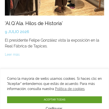
'Al Q´Ala. Hilos de Historia’
9 JULIO 2026
El presidente Felipe González vista la exposición en la
Real Fábrica de Tapices.
Leer más
Como la mayoría de webs usamos cookies. Si haces clic en
"Aceptar" entendemos que estás de acuerdo. Para más
C/ Fuenterrabía, 2. 28014 Madrid
información, consulta nuestra
Política de cookies
.
​T. 915134945
VER MAPA
info@fundacionfelipegonzalez.org
ACEPTAR TODAS
Configurar
Aviso legal
Política de privacidad
Cookies